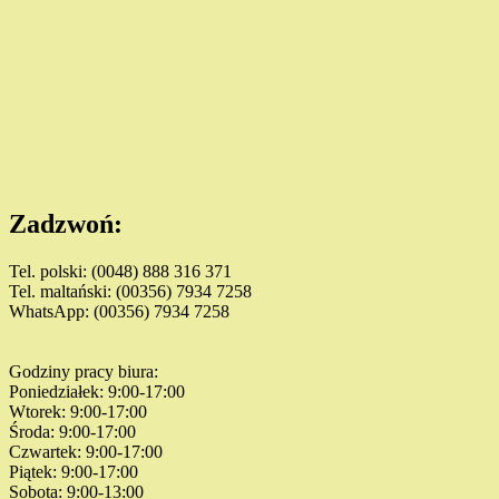
Zadzwoń:
Tel. polski: (0048) 888 316 371
Tel. maltański: (00356) 7934 7258
WhatsApp: (00356) 7934 7258
Godziny pracy biura:
Poniedziałek: 9:00-17:00
Wtorek: 9:00-17:00
Środa: 9:00-17:00
Czwartek: 9:00-17:00
Piątek: 9:00-17:00
Sobota: 9:00-13:00