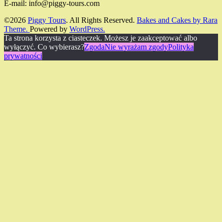
E-mail: info@piggy-tours.com
©2026
Piggy Tours
. All Rights Reserved.
Bakes and Cakes by Rara
Theme.
Powered by
WordPress.
Ta strona korzysta z ciasteczek. Możesz je zaakceptować albo
wyłączyć. Co wybierasz?
Zgoda
Nie wyrażam zgody
Polityka
prywatności