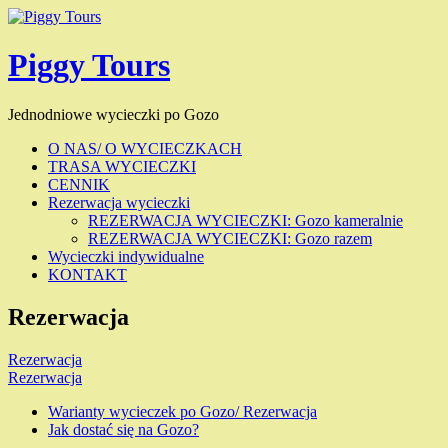
Piggy Tours
Jednodniowe wycieczki po Gozo
O NAS/ O WYCIECZKACH
TRASA WYCIECZKI
CENNIK
Rezerwacja wycieczki
REZERWACJA WYCIECZKI: Gozo kameralnie
REZERWACJA WYCIECZKI: Gozo razem
Wycieczki indywidualne
KONTAKT
Rezerwacja
Nawigacja
Rezerwacja
Rezerwacja
wpisu
Warianty wycieczek po Gozo/ Rezerwacja
Jak dostać się na Gozo?